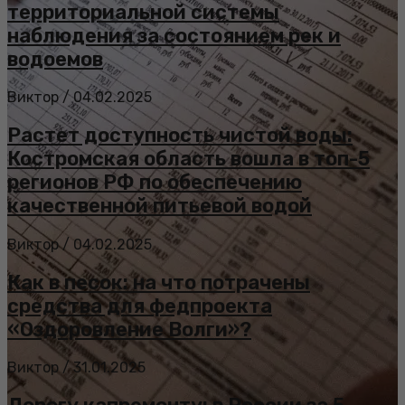
территориальной системы
наблюдения за состоянием рек и
водоемов
Виктор
/
04.02.2025
Растет доступность чистой воды:
Костромская область вошла в топ-5
регионов РФ по обеспечению
качественной питьевой водой
Виктор
/
04.02.2025
Как в песок: на что потрачены
средства для федпроекта
«Оздоровление Волги»?
Виктор
/
31.01.2025