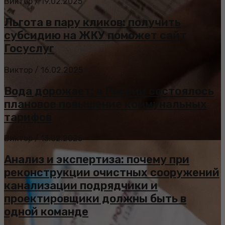
Виктор
/
19.02.2025
Льгота в пару кликов: получить
субсидию на ЖКУ поможет сайт
Госуслуг
Виктор
/
16.02.2025
Вода дорожает: в России состоялось
плановое повышение коммунальных
тарифов
Виктор
/
13.02.2025
Анализ и экспертиза: почему при
реконструкции очистных сооружений
канализации подрядчики и
проектировщики должны быть в
одной команде