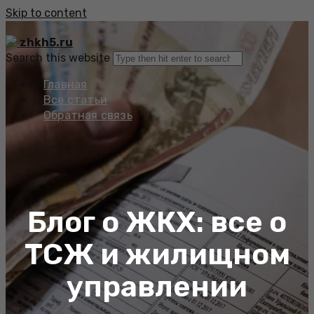
Skip to content
zhkh5.ru
Search this website
Главная
Все статьи
Обратная связь
Блог о ЖКХ: все о
ТСЖ и жилищном
управлении