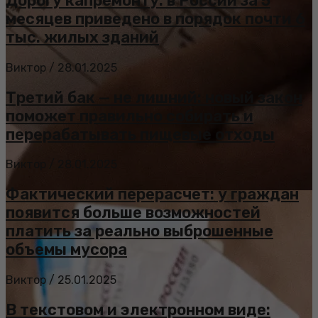
Дорогу капремонту: в России за 5
месяцев приведено в порядок почти 6
тыс. жилых зданий
Виктор
/
28.01.2025
Третий бак — не лишний: новый закон
поможет правильно собирать и
перерабатывать пищевые отходы
Виктор
/
28.01.2025
Фактический перерасчет: у граждан
появится больше возможностей
платить за реально выброшенные
объемы мусора
Виктор
/
25.01.2025
В текстовом и электронном виде: