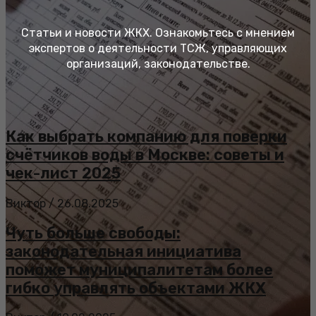
Статьи и новости ЖКХ. Ознакомьтесь с мнением
экспертов о деятельности ТСЖ, управляющих
организаций, законодательстве.
Как выбрать компанию для поверки
счётчиков воды в Москве: советы и
чек-лист 2025
Виктор
/
26.08.2025
Чуть больше свободы:
законодательная инициатива
поможет муниципалитетам более
гибко управлять объектами ЖКХ