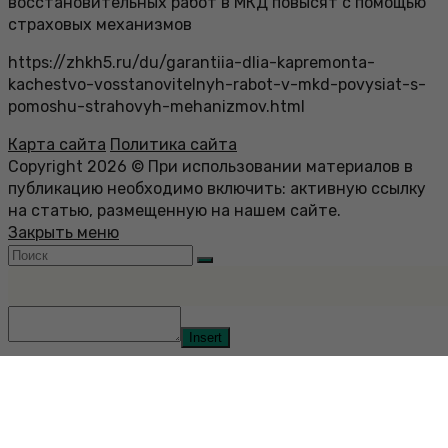
восстановительных работ в МКД повысят с помощью
страховых механизмов
https://zhkh5.ru/du/garantiia-dlia-kapremonta-
kachestvo-vosstanovitelnyh-rabot-v-mkd-povysiat-s-
pomoshu-strahovyh-mehanizmov.html
Карта сайта
Политика сайта
Copyright 2026 © При использовании материалов в
публикацию необходимо включить: активную ссылку
на статью, размещенную на нашем сайте.
Закрыть меню
Insert