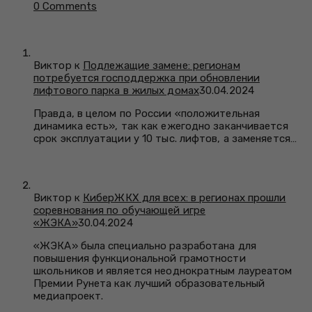
0 Comments
Виктор к
Подлежащие замене: регионам
потребуется господдержка при обновлении
лифтового парка в жилых домах
30.04.2024
Правда, в целом по России «положительная
динамика есть», так как ежегодно заканчивается
срок эксплуатации у 10 тыс. лифтов, а заменяется…
Виктор к
КиберЖКХ для всех: в регионах прошли
соревнования по обучающей игре
«ЖЭКА»
30.04.2024
«ЖЭКА» была специально разработана для
повышения функциональной грамотности
школьников и является неоднократным лауреатом
Премии Рунета как лучший образовательный
медиапроект.