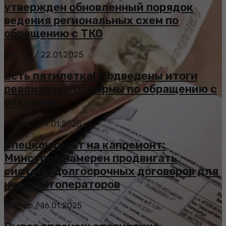
утвержден обновленный порядок
ведения региональных схем по
обращению с ТКО
Виктор
/
22.01.2025
Есть пятилетка! Подведены итоги
реализации реформы по обращению с
отходами
Виктор
/
19.01.2025
Спецконтракт на капремонт:
Минстрой намерен продвигать
систему долгосрочных договоров для
нужд регоператоров
Виктор
/
16.01.2025