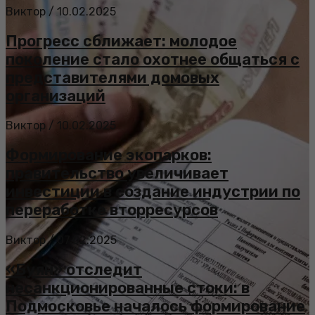
Виктор
/
10.02.2025
Прогресс сближает: молодое
поколение стало охотнее общаться с
представителями домовых
организаций
Виктор
/
10.02.2025
Формирование экопарков:
правительство увеличивает
инвестиции в создание индустрии по
переработке вторресурсов
Виктор
/
07.02.2025
«Буян» отследит
несанкционированные стоки: в
Подмосковье началось формирование