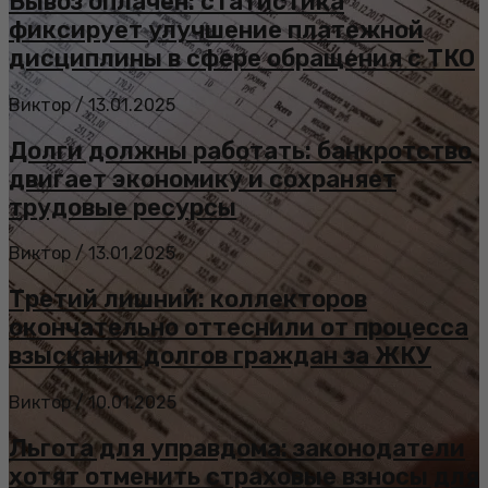
Вывоз оплачен: статистика
фиксирует улучшение платежной
дисциплины в сфере обращения с ТКО
Виктор
/
13.01.2025
Долги должны работать: банкротство
двигает экономику и сохраняет
трудовые ресурсы
Виктор
/
13.01.2025
Третий лишний: коллекторов
окончательно оттеснили от процесса
взыскания долгов граждан за ЖКУ
Виктор
/
10.01.2025
Льгота для управдома: законодатели
хотят отменить страховые взносы для