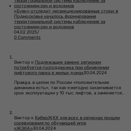
«Буян» отследит несанкционированные стоки: в
Подмосковье началось формирование
территориальной системы наблюдения за
состоянием рек и водоемов
04.02.2025
/
0 Comments
Виктор к
Подлежащие замене: регионам
потребуется господдержка при обновлении
лифтового парка в жилых домах
30.04.2024
Правда, в целом по России «положительная
динамика есть», так как ежегодно заканчивается
срок эксплуатации у 10 тыс. лифтов, а заменяется…
Виктор к
КиберЖКХ для всех: в регионах прошли
соревнования по обучающей игре
«ЖЭКА»
30.04.2024