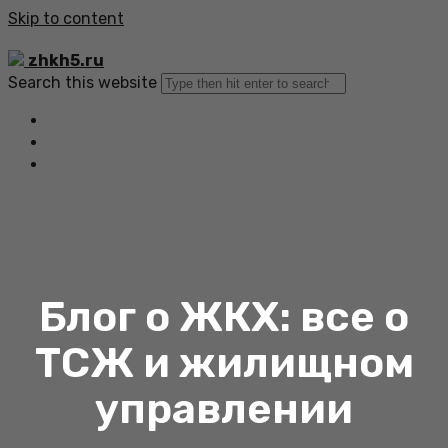
Skip to content
zhkh5.ru
Search this website
Главная
Все статьи
Обратная связь
Блог о ЖКХ: все о
ТСЖ и жилищном
управлении