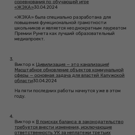
соревнования по обучающей игре
«ЖЭКА»
30.04.2024
«ЖЭКА» была специально разработана для
повышения функциональной грамотности
школьников и является неоднократным лауреатом
Премии Рунета как лучший образовательный
медиапроект.
Виктор к
Цивилизация — это канализация!
Масштабное обновление объектов коммунальной
сферы — основная задача для властей Калужской
области
30.04.2024
На пяти последних работы начнутся уже в этом
году.
Виктор к
В поисках баланса: в законодательство
требуется внести изменения, исключающие
ответственность УК за неплатежи третьих