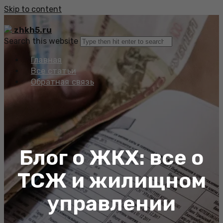
Skip to content
zhkh5.ru
Search this website
Главная
Все статьи
Обратная связь
Блог о ЖКХ: все о
ТСЖ и жилищном
управлении