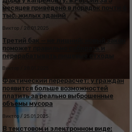
Дорогу капремонту: в России за 5
месяцев приведено в порядок почти 6
тыс. жилых зданий
Виктор
/
28.01.2025
Третий бак — не лишний: новый закон
поможет правильно собирать и
перерабатывать пищевые отходы
Виктор
/
28.01.2025
Фактический перерасчет: у граждан
появится больше возможностей
платить за реально выброшенные
объемы мусора
Виктор
/
25.01.2025
В текстовом и электронном виде: