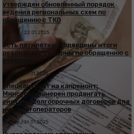
утвержден обновленный порядок
ведения региональных схем по
обращению с ТКО
Виктор
/
22.01.2025
Есть пятилетка! Подведены итоги
реализации реформы по обращению с
отходами
Виктор
/
19.01.2025
Спецконтракт на капремонт:
Минстрой намерен продвигать
систему долгосрочных договоров для
нужд регоператоров
Виктор
/
16.01.2025