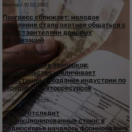
Виктор
/
10.02.2025
Прогресс сближает: молодое
поколение стало охотнее общаться с
представителями домовых
организаций
Виктор
/
10.02.2025
Формирование экопарков:
правительство увеличивает
инвестиции в создание индустрии по
переработке вторресурсов
Виктор
/
07.02.2025
«Буян» отследит
несанкционированные стоки: в
Подмосковье началось формирование