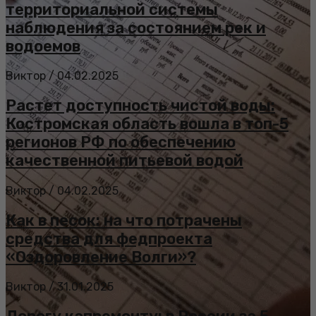
территориальной системы
наблюдения за состоянием рек и
водоемов
Виктор
/
04.02.2025
Растет доступность чистой воды:
Костромская область вошла в топ-5
регионов РФ по обеспечению
качественной питьевой водой
Виктор
/
04.02.2025
Как в песок: на что потрачены
средства для федпроекта
«Оздоровление Волги»?
Виктор
/
31.01.2025