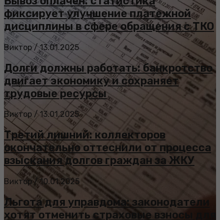
Вывоз оплачен: статистика
фиксирует улучшение платежной
дисциплины в сфере обращения с ТКО
Виктор
/
13.01.2025
Долги должны работать: банкротство
двигает экономику и сохраняет
трудовые ресурсы
Виктор
/
13.01.2025
Третий лишний: коллекторов
окончательно оттеснили от процесса
взыскания долгов граждан за ЖКУ
Виктор
/
10.01.2025
Льгота для управдома: законодатели
хотят отменить страховые взносы для