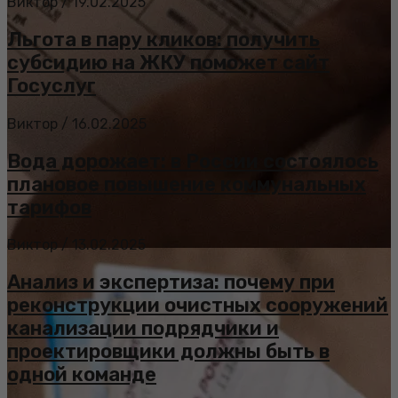
Виктор
/
19.02.2025
Льгота в пару кликов: получить
субсидию на ЖКУ поможет сайт
Госуслуг
Виктор
/
16.02.2025
Вода дорожает: в России состоялось
плановое повышение коммунальных
тарифов
Виктор
/
13.02.2025
Анализ и экспертиза: почему при
реконструкции очистных сооружений
канализации подрядчики и
проектировщики должны быть в
одной команде