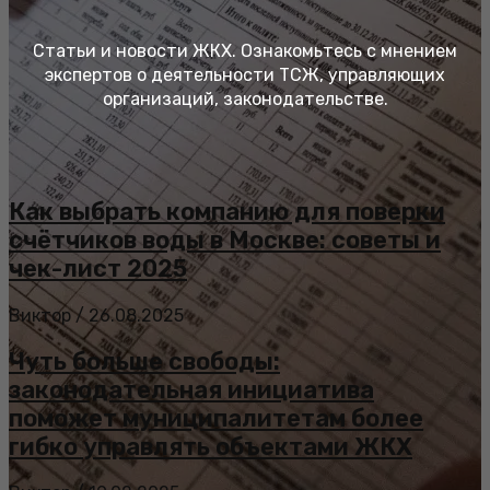
Статьи и новости ЖКХ. Ознакомьтесь с мнением
экспертов о деятельности ТСЖ, управляющих
организаций, законодательстве.
Как выбрать компанию для поверки
счётчиков воды в Москве: советы и
чек-лист 2025
Виктор
/
26.08.2025
Чуть больше свободы:
законодательная инициатива
поможет муниципалитетам более
гибко управлять объектами ЖКХ