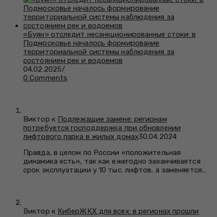
«Буян» отследит несанкционированные стоки: в
Подмосковье началось формирование
территориальной системы наблюдения за
состоянием рек и водоемов
04.02.2025
/
0 Comments
Виктор к
Подлежащие замене: регионам
потребуется господдержка при обновлении
лифтового парка в жилых домах
30.04.2024
Правда, в целом по России «положительная
динамика есть», так как ежегодно заканчивается
срок эксплуатации у 10 тыс. лифтов, а заменяется…
Виктор к
КиберЖКХ для всех: в регионах прошли