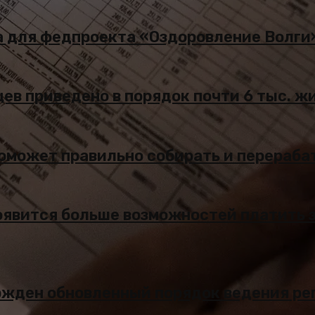
ва для федпроекта «Оздоровление Волги
цев приведено в порядок почти 6 тыс. 
 поможет правильно собирать и перераб
оявится больше возможностей платить 
ержден обновленный порядок ведения ре