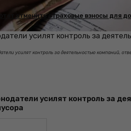
хотят отменить страховые взносы для д
одатели усилят контроль за деятел
атели усилят контроль за деятельностью компаний, отв
онодатели усилят контроль за де
мусора