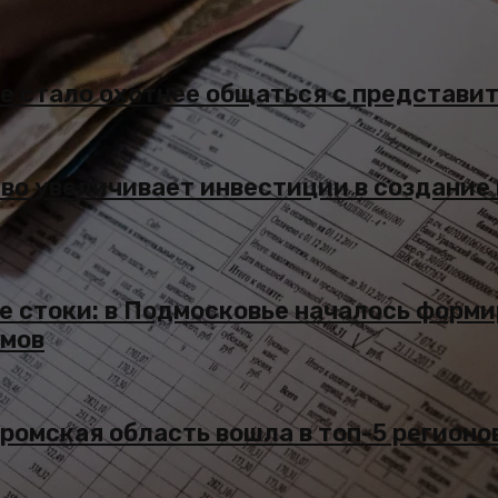
е стало охотнее общаться с представи
во увеличивает инвестиции в создание
е стоки: в Подмосковье началось форм
емов
ромская область вошла в топ-5 регион