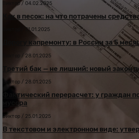
Виктор
/
04.02.2025
Как в песок: на что потрачены средст
Виктор
/
31.01.2025
Дорогу капремонту: в России за 5 меся
Виктор
/
28.01.2025
Третий бак — не лишний: новый закон
Виктор
/
28.01.2025
Фактический перерасчет: у граждан п
мусора
Виктор
/
25.01.2025
В текстовом и электронном виде: утв