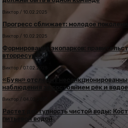
Виктор
/
10.02.2025
Прогресс сближает: молодое поколени
Виктор
/
10.02.2025
Формирование экопарков: правительст
вторресурсов
Виктор
/
07.02.2025
«Буян» отследит несанкционированны
наблюдения за состоянием рек и водо
Виктор
/
04.02.2025
Растет доступность чистой воды: Кост
питьевой водой