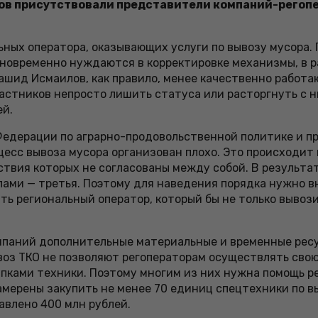
ов присутствовали представители компаний-регопер
льных оператора, оказывающих услуги по вывозу мусора
дновременно нуждаются в корректировке механизмы, в р
ашид Исмаилов, как правило, менее качественно работа
астников непросто лишить статуса или расторгнуть с н
ей.
едерации по аграрно-продовольственной политике и п
есс вывоза мусора организован плохо. Это происходит и
твия которых не согласованы между собой. В результ
елами — третья. Поэтому для наведения порядка нужно 
ть региональный оператор, который бы не только вывози
 компаний дополнительные материальные и временные ре
воз ТКО не позволяют регоператорам осуществлять сво
купками техники. Поэтому многим из них нужна помощь 
намерены закупить не менее 70 единиц спецтехники по 
авлено 400 млн рублей.