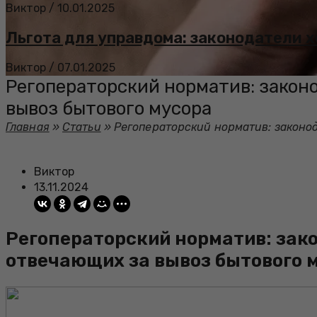
Виктор
/
10.01.2025
Льгота для управдома: законодатели 
Виктор
/
07.01.2025
Регоператорский норматив: закон
вывоз бытового мусора
Главная
»
Статьи
»
Регоператорский норматив: законод
Виктор
13.11.2024
Регоператорский норматив: зак
отвечающих за вывоз бытового 