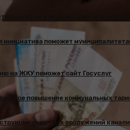
тчиков воды в Москве: советы и чек-ли
я инициатива поможет муниципалитетам
дию на ЖКУ поможет сайт Госуслуг
плановое повышение коммунальных тар
онструкции очистных сооружений канал