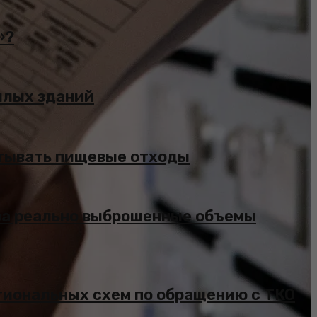
»?
жилых зданий
атывать пищевые отходы
за реально выброшенные объемы
гиональных схем по обращению с ТКО