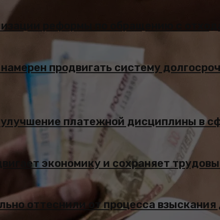
лизации реформы по обращению с отход
 намерен продвигать систему долгосро
 улучшение платежной дисциплины в с
двигает экономику и сохраняет трудов
льно оттеснили от процесса взыскания