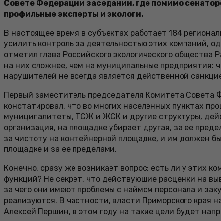
Совете Федерации заседании, где помимо сенатор
профильные эксперты и экологи.
В настоящее время в субъектах работает 184 региона
усилить контроль за деятельностью этих компаний, о
отметил глава Российского экологического общества Р
на них сложнее, чем на муниципальные предприятия: ч
нарушителей не всегда является действенной санкци
Первый заместитель председателя Комитета Совета Ф
констатировал, что во многих населенных пунктах проц
муниципалитеты, ТСЖ и ЖСК и другие структуры, дейс
организация, на площадке убирает другая, за ее пред
за чистоту на контейнерной площадке, и им должен бы
площадке и за ее пределами.
Конечно, сразу же возникает вопрос: есть ли у этих
функций? Не секрет, что действующие расценки на вы
за чего они имеют проблемы с наймом персонала и за
реализуются. В частности, власти Приморского края 
Алексей Першин, в этом году на такие цели будет напр