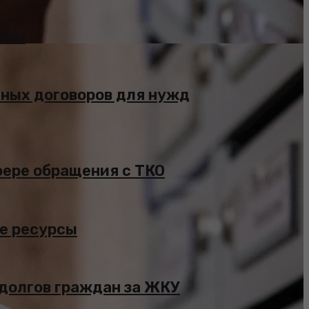
ами
чных договоров для нужд
фере обращения с ТКО
ые ресурсы
 долгов граждан за ЖКУ