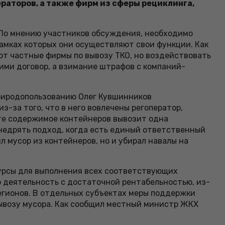
аторов, а также фирм из сферы рециклинга,
. По мнению участников обсуждения, необходимо
амках которых они осуществляют свои функции. Как
ют частные фирмы по вывозу ТКО, но воздействовать
ими договор, а взимание штрафов с компаний-
риродопользованию Олег Кувшинников
з-за того, что в него вовлечены регоператор,
ате содержимое контейнеров вывозит одна
внедрять подход, когда есть единый ответственный
л мусор из контейнеров, но и убирал навалы на
сурсы для выполнения всех соответствующих
ю деятельность с достаточной рентабельностью, из-
регионов. В отдельных субъектах меры поддержки
вывозу мусора. Как сообщил местный министр ЖКХ