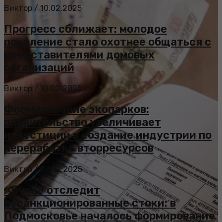
Виктор
/
10.02.2025
Прогресс сближает: молодое
поколение стало охотнее общаться с
представителями домовых
организаций
Виктор
/
10.02.2025
Формирование экопарков:
правительство увеличивает
инвестиции в создание индустрии по
переработке вторресурсов
Виктор
/
07.02.2025
«Буян» отследит
несанкционированные стоки: в
Подмосковье началось формирование