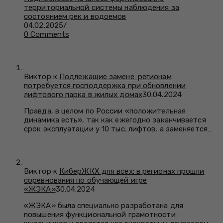
территориальной системы наблюдения за
состоянием рек и водоемов
04.02.2025
/
0 Comments
Виктор к
Подлежащие замене: регионам
потребуется господдержка при обновлении
лифтового парка в жилых домах
30.04.2024
Правда, в целом по России «положительная
динамика есть», так как ежегодно заканчивается
срок эксплуатации у 10 тыс. лифтов, а заменяется…
Виктор к
КиберЖКХ для всех: в регионах прошли
соревнования по обучающей игре
«ЖЭКА»
30.04.2024
«ЖЭКА» была специально разработана для
повышения функциональной грамотности