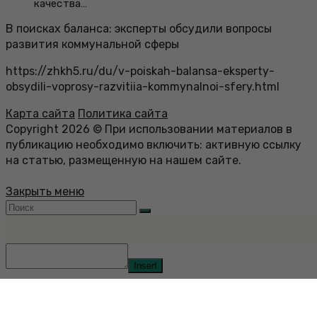
качества…
В поисках баланса: эксперты обсудили вопросы
развития коммунальной сферы
https://zhkh5.ru/du/v-poiskah-balansa-eksperty-
obsydili-voprosy-razvitiia-kommynalnoi-sfery.html
Карта сайта
Политика сайта
Copyright 2026 © При использовании материалов в
публикацию необходимо включить: активную ссылку
на статью, размещенную на нашем сайте.
Закрыть меню
Insert