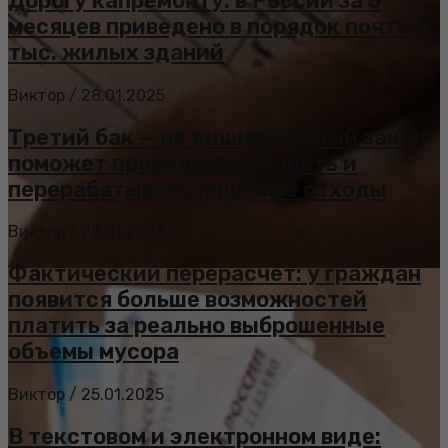
Дорогу капремонту: в России за 5
месяцев приведено в порядок почти 6
тыс. жилых зданий
Виктор
/
28.01.2025
Третий бак — не лишний: новый закон
поможет правильно собирать и
перерабатывать пищевые отходы
Виктор
/
28.01.2025
Фактический перерасчет: у граждан
появится больше возможностей
платить за реально выброшенные
объемы мусора
Виктор
/
25.01.2025
В текстовом и электронном виде: