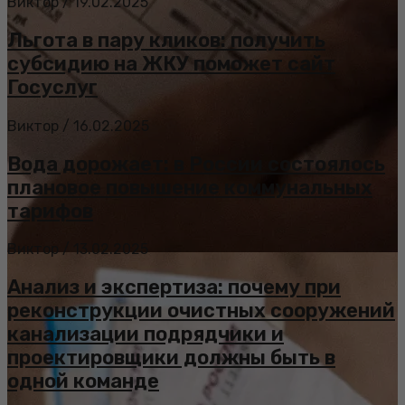
Виктор
/
19.02.2025
Льгота в пару кликов: получить
субсидию на ЖКУ поможет сайт
Госуслуг
Виктор
/
16.02.2025
Вода дорожает: в России состоялось
плановое повышение коммунальных
тарифов
Виктор
/
13.02.2025
Анализ и экспертиза: почему при
реконструкции очистных сооружений
канализации подрядчики и
проектировщики должны быть в
одной команде