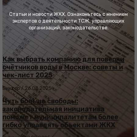
Статьи и новости ЖКХ. Ознакомьтесь с мнением
экспертов о деятельности ТСЖ, управляющих
организаций, законодательстве.
Как выбрать компанию для поверки
счётчиков воды в Москве: советы и
чек-лист 2025
Виктор
/
26.08.2025
Чуть больше свободы:
законодательная инициатива
поможет муниципалитетам более
гибко управлять объектами ЖКХ