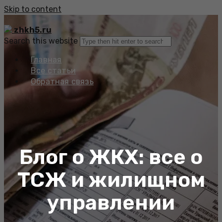
Skip to content
zhkh5.ru
Search this website
Главная
Все статьи
Обратная связь
Блог о ЖКХ: все о
ТСЖ и жилищном
управлении