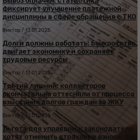
Вывоз оплачен: статистика
фиксирует улучшение платежной
дисциплины в сфере обращения с ТКО
Виктор
/
13.01.2025
Долги должны работать: банкротство
двигает экономику и сохраняет
трудовые ресурсы
Виктор
/
13.01.2025
Третий лишний: коллекторов
окончательно оттеснили от процесса
взыскания долгов граждан за ЖКУ
Виктор
/
10.01.2025
Льгота для управдома: законодатели
хотят отменить страховые взносы для