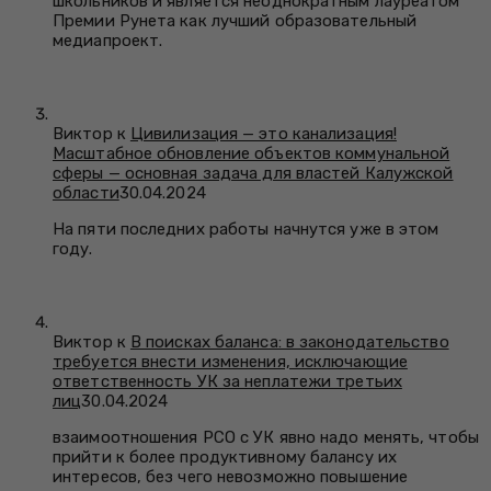
школьников и является неоднократным лауреатом
Премии Рунета как лучший образовательный
медиапроект.
Виктор к
Цивилизация — это канализация!
Масштабное обновление объектов коммунальной
сферы — основная задача для властей Калужской
области
30.04.2024
На пяти последних работы начнутся уже в этом
году.
Виктор к
В поисках баланса: в законодательство
требуется внести изменения, исключающие
ответственность УК за неплатежи третьих
лиц
30.04.2024
взаимоотношения РСО с УК явно надо менять, чтобы
прийти к более продуктивному балансу их
интересов, без чего невозможно повышение