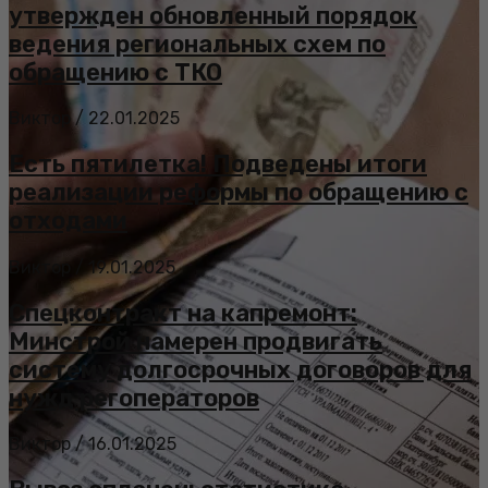
утвержден обновленный порядок
ведения региональных схем по
обращению с ТКО
Виктор
/
22.01.2025
Есть пятилетка! Подведены итоги
реализации реформы по обращению с
отходами
Виктор
/
19.01.2025
Спецконтракт на капремонт:
Минстрой намерен продвигать
систему долгосрочных договоров для
нужд регоператоров
Виктор
/
16.01.2025