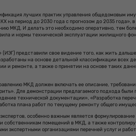
ификация лучших практик управления общедомовым имущ
Х на период до 2030 года с прогнозом до 2035 года», 
ию МКД. И делать это необходимо оперативно, тем бол
ила и нормы технической эксплуатации жилищного фонд
 (ИЭГ) представили свое видение того, как жить дальш
азработаны на основе детальной классификации всех д
ии и ремонте, а также о принятии на основе таких да
равлению МКД должен включать ее описание, требования
ерить». Для демонстрации предлагаемого подхода были
ведение технической документации», «Разработка переч
ботка плана работ по текущему ремонту общего имуще
кспертов, особенно важным является формулирование 
к и собственникам помещений в МКД, а также контроли
ми экспертными организациями перечней услуг и работ