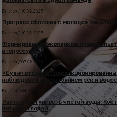
Виктор
/
10.02.2025
Прогресс сближает: молодое поколени
Виктор
/
10.02.2025
Формирование экопарков: правительст
вторресурсов
Виктор
/
07.02.2025
«Буян» отследит несанкционированны
наблюдения за состоянием рек и водо
Виктор
/
04.02.2025
Растет доступность чистой воды: Кост
питьевой водой