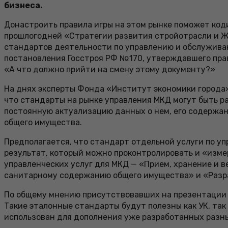
бизнеса.
Донастроить правила игры на этом рынке поможет код
прошлогодней «Стратегии развития стройотрасли и ЖК
стандартов деятельности по управлению и обслуживан
постановления Госстроя РФ №170, утверждавшего прав
«А что должно прийти на смену этому документу?»
На днях эксперты Фонда «Институт экономики города»
что стандарты на рынке управления МКД могут быть р
постоянную актуализацию данных о нем, его содержан
общего имущества.
Предполагается, что стандарт отдельной услуги по уп
результат, который можно проконтролировать и «изм
управленческих услуг для МКД — «Прием, хранение и 
санитарному содержанию общего имущества» и «Разра
По общему мнению присутствовавших на презентации э
Такие эталонные стандарты будут полезны как УК, та
использован для дополнения уже разработанных разны