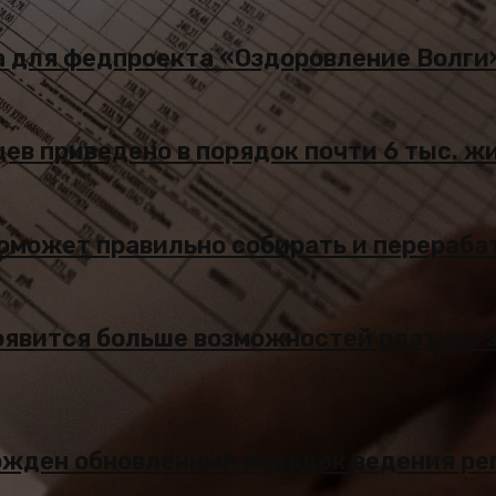
ва для федпроекта «Оздоровление Волги
цев приведено в порядок почти 6 тыс. 
 поможет правильно собирать и перераб
оявится больше возможностей платить 
ержден обновленный порядок ведения ре