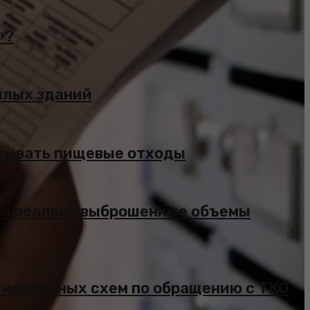
»?
жилых зданий
атывать пищевые отходы
за реально выброшенные объемы
гиональных схем по обращению с ТКО