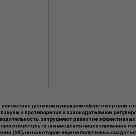
положение дел в коммунальной сфере с мертвой точ
 лакуны и противоречия в законодательном регули
одительность, затрудняют развитие эффективных с
торого по результатам введения лицензирования и 
и (УК), но на котором еще не получилось создать