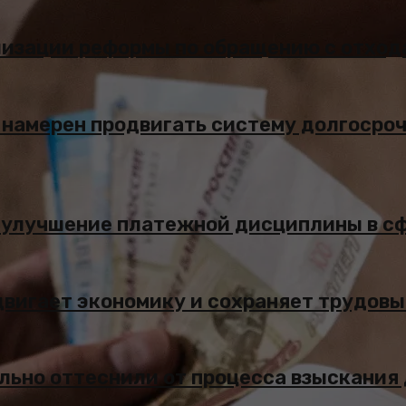
лизации реформы по обращению с отход
 намерен продвигать систему долгосро
 улучшение платежной дисциплины в с
двигает экономику и сохраняет трудов
льно оттеснили от процесса взыскания