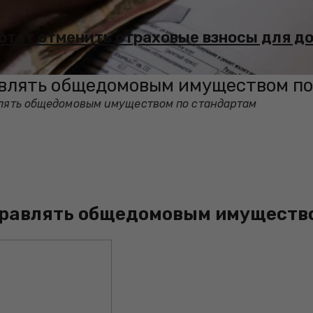
хотят отменить страховые взносы для д
равлять общедомовым имуществом п
авлять общедомовым имуществом по стандартам
управлять общедомовым имуществ