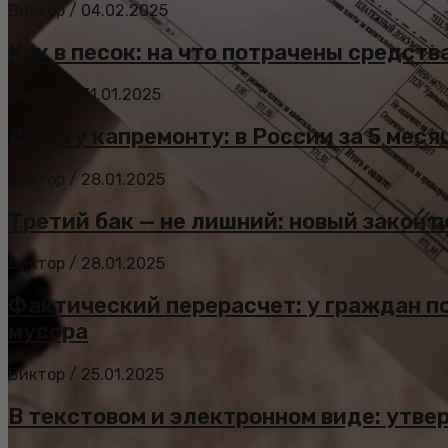
Виктор
/
04.02.2025
Как в песок: на что потрачены средст
Виктор
/
31.01.2025
Дорогу капремонту: в России за 5 меся
Виктор
/
28.01.2025
Третий бак — не лишний: новый закон
Виктор
/
28.01.2025
Фактический перерасчет: у граждан п
мусора
Виктор
/
25.01.2025
В текстовом и электронном виде: утв