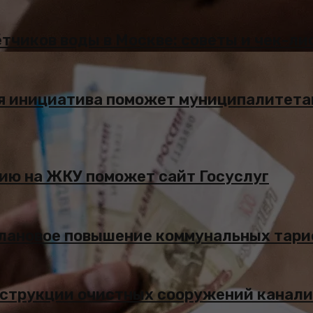
тчиков воды в Москве: советы и чек-ли
я инициатива поможет муниципалитетам
дию на ЖКУ поможет сайт Госуслуг
плановое повышение коммунальных тар
онструкции очистных сооружений канал