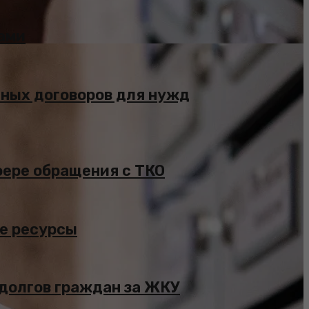
ами
чных договоров для нужд
фере обращения с ТКО
ые ресурсы
 долгов граждан за ЖКУ