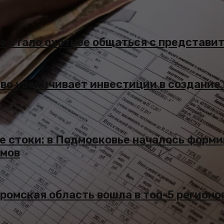
е стало охотнее общаться с представи
во увеличивает инвестиции в создание
е стоки: в Подмосковье началось форм
емов
ромская область вошла в топ-5 регион