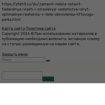
https://zhkh5.ru/du/zamenit-nelzia-ostavit-
federalnye-vlasti-i-otraslevye-vedomstva-ishyt-
optimalnye-resheniia-v-dele-obnovleniia-liftovogo-
parka.html
Карта сайта
Политика сайта
Copyright 2026 © При использовании материалов в
публикацию необходимо включить: активную ссылку
на статью, размещенную на нашем сайте.
Закрыть меню
Insert