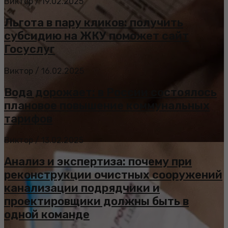
Виктор
/
19.02.2025
Льгота в пару кликов: получить
субсидию на ЖКУ поможет сайт
Госуслуг
Виктор
/
16.02.2025
Вода дорожает: в России состоялось
плановое повышение коммунальных
тарифов
Виктор
/
13.02.2025
Анализ и экспертиза: почему при
реконструкции очистных сооружений
канализации подрядчики и
проектировщики должны быть в
одной команде