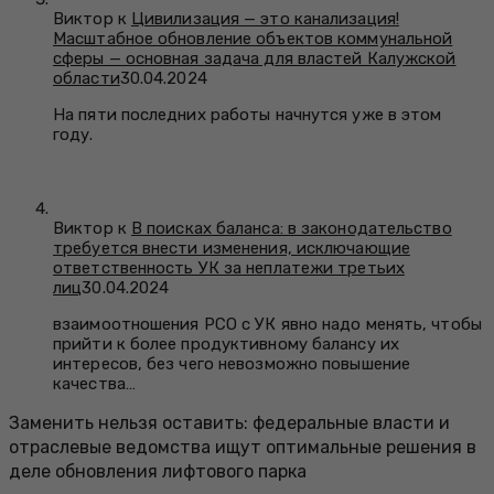
Виктор к
Цивилизация — это канализация!
Масштабное обновление объектов коммунальной
сферы — основная задача для властей Калужской
области
30.04.2024
На пяти последних работы начнутся уже в этом
году.
Виктор к
В поисках баланса: в законодательство
требуется внести изменения, исключающие
ответственность УК за неплатежи третьих
лиц
30.04.2024
взаимоотношения РСО с УК явно надо менять, чтобы
прийти к более продуктивному балансу их
интересов, без чего невозможно повышение
качества…
Заменить нельзя оставить: федеральные власти и
отраслевые ведомства ищут оптимальные решения в
деле обновления лифтового парка