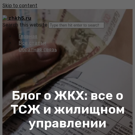
Skip to content
zhkh5.ru
Search this website
Главная
Все статьи
Обратная связь
Блог о ЖКХ: все о
ТСЖ и жилищном
управлении