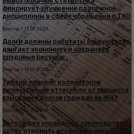
Вывоз оплачен: статистика
фиксирует улучшение платежной
дисциплины в сфере обращения с ТКО
Виктор
/
13.01.2025
Долги должны работать: банкротство
двигает экономику и сохраняет
трудовые ресурсы
Виктор
/
13.01.2025
Третий лишний: коллекторов
окончательно оттеснили от процесса
взыскания долгов граждан за ЖКУ
Виктор
/
10.01.2025
Льгота для управдома: законодатели
хотят отменить страховые взносы для