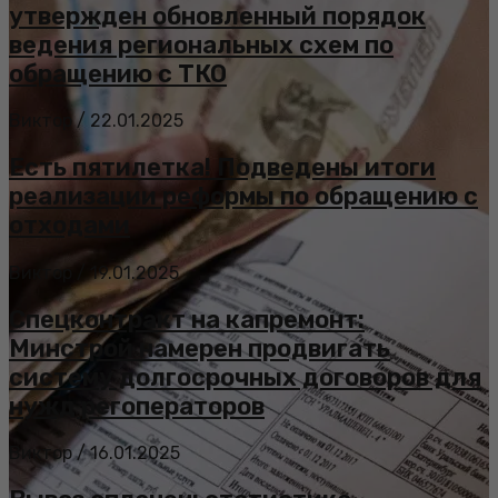
утвержден обновленный порядок
ведения региональных схем по
обращению с ТКО
Виктор
/
22.01.2025
Есть пятилетка! Подведены итоги
реализации реформы по обращению с
отходами
Виктор
/
19.01.2025
Спецконтракт на капремонт:
Минстрой намерен продвигать
систему долгосрочных договоров для
нужд регоператоров
Виктор
/
16.01.2025