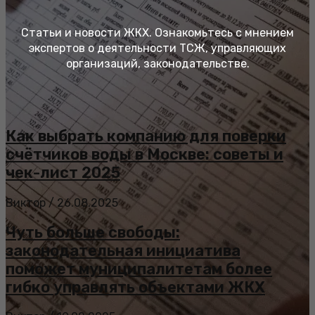
Статьи и новости ЖКХ. Ознакомьтесь с мнением
экспертов о деятельности ТСЖ, управляющих
организаций, законодательстве.
Как выбрать компанию для поверки
счётчиков воды в Москве: советы и
чек-лист 2025
Виктор
/
26.08.2025
Чуть больше свободы:
законодательная инициатива
поможет муниципалитетам более
гибко управлять объектами ЖКХ