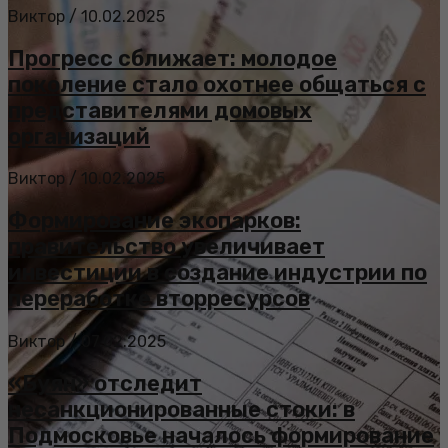
Виктор
/
10.02.2025
Прогресс сближает: молодое
поколение стало охотнее общаться с
представителями домовых
организаций
Виктор
/
10.02.2025
Формирование экопарков:
правительство увеличивает
инвестиции в создание индустрии по
переработке вторресурсов
Виктор
/
07.02.2025
«Буян» отследит
несанкционированные стоки: в
Подмосковье началось формирование