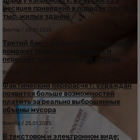
Дорогу капремонту: в России за 5
месяцев приведено в порядок почти 6
тыс. жилых зданий
Виктор
/
28.01.2025
Третий бак — не лишний: новый закон
поможет правильно собирать и
перерабатывать пищевые отходы
Виктор
/
28.01.2025
Фактический перерасчет: у граждан
появится больше возможностей
платить за реально выброшенные
объемы мусора
Виктор
/
25.01.2025
В текстовом и электронном виде: