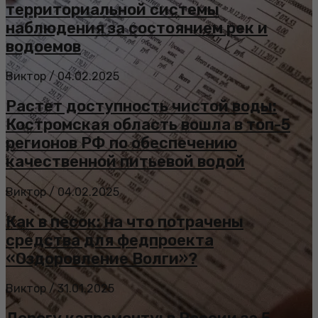
территориальной системы
наблюдения за состоянием рек и
водоемов
Виктор
/
04.02.2025
Растет доступность чистой воды:
Костромская область вошла в топ-5
регионов РФ по обеспечению
качественной питьевой водой
Виктор
/
04.02.2025
Как в песок: на что потрачены
средства для федпроекта
«Оздоровление Волги»?
Виктор
/
31.01.2025