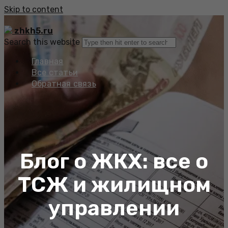
Skip to content
zhkh5.ru
Search this website
Главная
Все статьи
Обратная связь
Блог о ЖКХ: все о
ТСЖ и жилищном
управлении