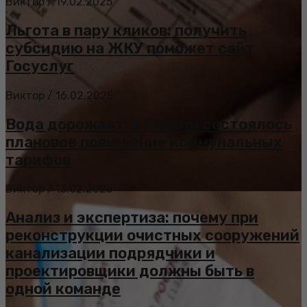
Виктор
/
19.02.2025
Льгота в пару кликов: получить
субсидию на ЖКУ поможет сайт
Госуслуг
Виктор
/
16.02.2025
Вода дорожает: в России состоялось
плановое повышение коммунальных
тарифов
Виктор
/
13.02.2025
Анализ и экспертиза: почему при
реконструкции очистных сооружений
канализации подрядчики и
проектировщики должны быть в
одной команде