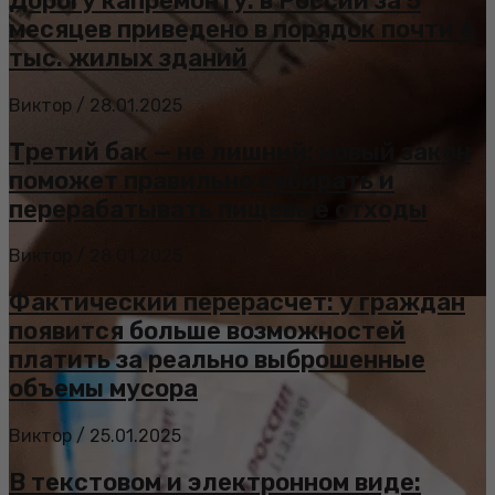
Дорогу капремонту: в России за 5
месяцев приведено в порядок почти 6
тыс. жилых зданий
Виктор
/
28.01.2025
Третий бак — не лишний: новый закон
поможет правильно собирать и
перерабатывать пищевые отходы
Виктор
/
28.01.2025
Фактический перерасчет: у граждан
появится больше возможностей
платить за реально выброшенные
объемы мусора
Виктор
/
25.01.2025
В текстовом и электронном виде: