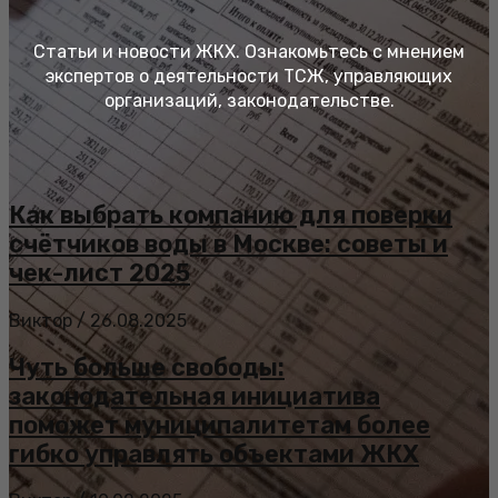
Статьи и новости ЖКХ. Ознакомьтесь с мнением
экспертов о деятельности ТСЖ, управляющих
организаций, законодательстве.
Как выбрать компанию для поверки
счётчиков воды в Москве: советы и
чек-лист 2025
Виктор
/
26.08.2025
Чуть больше свободы:
законодательная инициатива
поможет муниципалитетам более
гибко управлять объектами ЖКХ