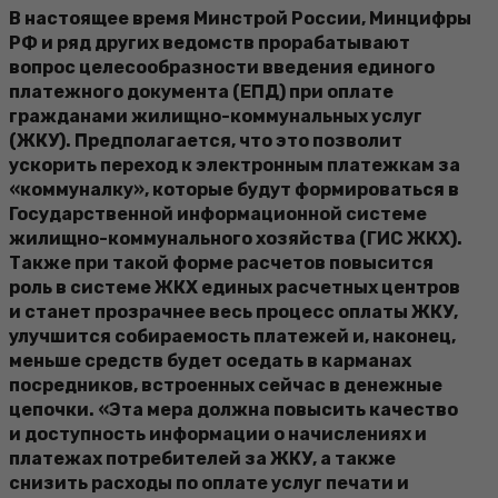
В настоящее время Минстрой России, Минцифры
РФ и ряд других ведомств прорабатывают
вопрос целесообразности введения единого
платежного документа (ЕПД) при оплате
гражданами жилищно-коммунальных услуг
(ЖКУ). Предполагается, что это позволит
ускорить переход к электронным платежкам за
«коммуналку», которые будут формироваться в
Государственной информационной системе
жилищно-коммунального хозяйства (ГИС ЖКХ).
Также при такой форме расчетов повысится
роль в системе ЖКХ единых расчетных центров
и станет прозрачнее весь процесс оплаты ЖКУ,
улучшится собираемость платежей и, наконец,
меньше средств будет оседать в карманах
посредников, встроенных сейчас в денежные
цепочки. «Эта мера должна повысить качество
и доступность информации о начислениях и
платежах потребителей за ЖКУ, а также
снизить расходы по оплате услуг печати и