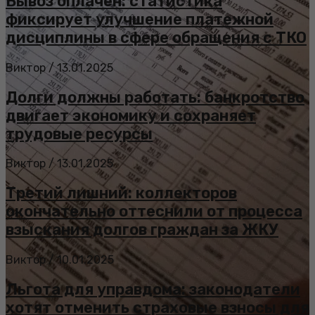
Вывоз оплачен: статистика
фиксирует улучшение платежной
дисциплины в сфере обращения с ТКО
Виктор
/
13.01.2025
Долги должны работать: банкротство
двигает экономику и сохраняет
трудовые ресурсы
Виктор
/
13.01.2025
Третий лишний: коллекторов
окончательно оттеснили от процесса
взыскания долгов граждан за ЖКУ
Виктор
/
10.01.2025
Льгота для управдома: законодатели
хотят отменить страховые взносы для