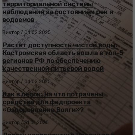
территориальной системы
наблюдения за состоянием рек и
водоемов
Виктор
/
04.02.2025
Растет доступность чистой воды:
Костромская область вошла в топ-5
регионов РФ по обеспечению
качественной питьевой водой
Виктор
/
04.02.2025
Как в песок: на что потрачены
средства для федпроекта
«Оздоровление Волги»?
Виктор
/
31.01.2025