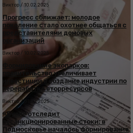
Виктор
/
10.02.2025
Прогресс сближает: молодое
поколение стало охотнее общаться с
представителями домовых
организаций
Виктор
/
10.02.2025
Формирование экопарков:
правительство увеличивает
инвестиции в создание индустрии по
переработке вторресурсов
Виктор
/
07.02.2025
«Буян» отследит
несанкционированные стоки: в
Подмосковье началось формирование