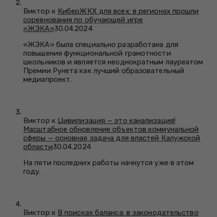
Виктор к
КиберЖКХ для всех: в регионах прошли
соревнования по обучающей игре
«ЖЭКА»
30.04.2024
«ЖЭКА» была специально разработана для
повышения функциональной грамотности
школьников и является неоднократным лауреатом
Премии Рунета как лучший образовательный
медиапроект.
Виктор к
Цивилизация — это канализация!
Масштабное обновление объектов коммунальной
сферы — основная задача для властей Калужской
области
30.04.2024
На пяти последних работы начнутся уже в этом
году.
Виктор к
В поисках баланса: в законодательство