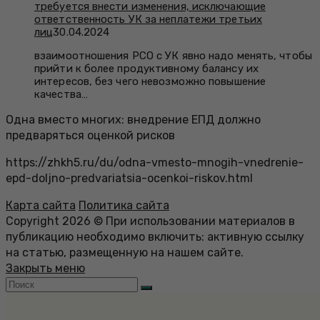
требуется внести изменения, исключающие
ответственность УК за неплатежи третьих
лиц
30.04.2024
взаимоотношения РСО с УК явно надо менять, чтобы
прийти к более продуктивному балансу их
интересов, без чего невозможно повышение
качества…
Одна вместо многих: внедрение ЕПД должно
предваряться оценкой рисков
https://zhkh5.ru/du/odna-vmesto-mnogih-vnedrenie-
epd-doljno-predvariatsia-ocenkoi-riskov.html
Карта сайта
Политика сайта
Copyright 2026 © При использовании материалов в
публикацию необходимо включить: активную ссылку
на статью, размещенную на нашем сайте.
Закрыть меню