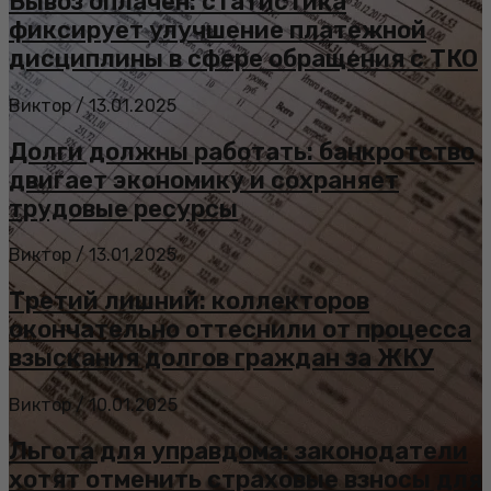
Вывоз оплачен: статистика
фиксирует улучшение платежной
дисциплины в сфере обращения с ТКО
Виктор
/
13.01.2025
Долги должны работать: банкротство
двигает экономику и сохраняет
трудовые ресурсы
Виктор
/
13.01.2025
Третий лишний: коллекторов
окончательно оттеснили от процесса
взыскания долгов граждан за ЖКУ
Виктор
/
10.01.2025
Льгота для управдома: законодатели
хотят отменить страховые взносы для