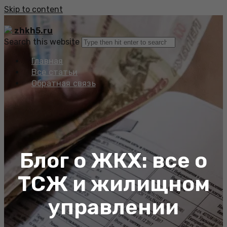
Skip to content
zhkh5.ru
Search this website
Главная
Все статьи
Обратная связь
Блог о ЖКХ: все о
ТСЖ и жилищном
управлении