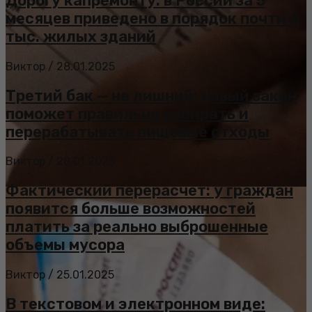
Дорогу капремонту: в России за 5
месяцев приведено в порядок почти 6
тыс. жилых зданий
Виктор
/
28.01.2025
Третий бак — не лишний: новый закон
поможет правильно собирать и
перерабатывать пищевые отходы
Виктор
/
28.01.2025
Фактический перерасчет: у граждан
появится больше возможностей
платить за реально выброшенные
объемы мусора
Виктор
/
25.01.2025
В текстовом и электронном виде: