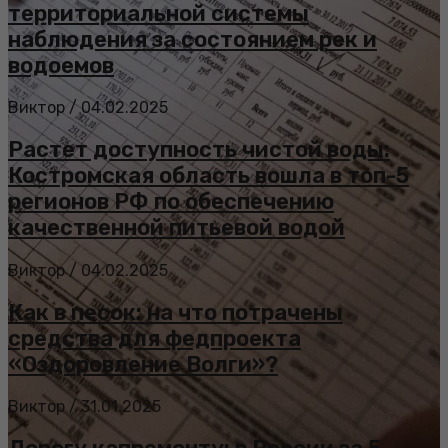
территориальной системы
наблюдения за состоянием рек и
водоемов
Виктор
/
04.02.2025
Растет доступность чистой воды:
Костромская область вошла в топ-5
регионов РФ по обеспечению
качественной питьевой водой
Виктор
/
04.02.2025
Как в песок: на что потрачены
средства для федпроекта
«Оздоровление Волги»?
Виктор
/
31.01.2025