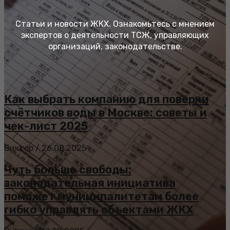
Статьи и новости ЖКХ. Ознакомьтесь с мнением
экспертов о деятельности ТСЖ, управляющих
организаций, законодательстве.
Как выбрать компанию для поверки
счётчиков воды в Москве: советы и
чек-лист 2025
Виктор
/
26.08.2025
Чуть больше свободы:
законодательная инициатива
поможет муниципалитетам более
гибко управлять объектами ЖКХ