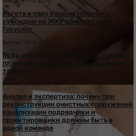
Виктор
/
19.02.2025
Льгота в пару кликов: получить
субсидию на ЖКУ поможет сайт
Госуслуг
Виктор
/
16.02.2025
Вода дорожает: в России состоялось
плановое повышение коммунальных
тарифов
Виктор
/
13.02.2025
Анализ и экспертиза: почему при
реконструкции очистных сооружений
канализации подрядчики и
проектировщики должны быть в
одной команде