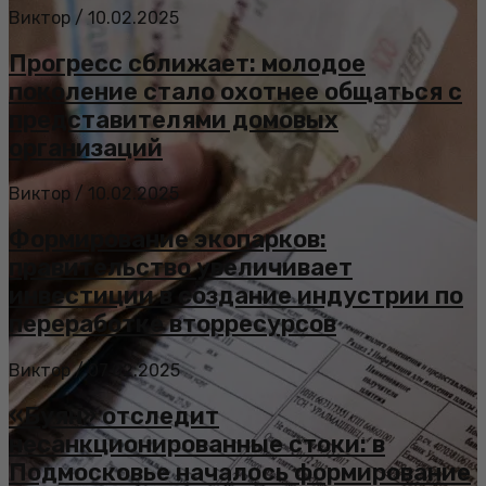
Виктор
/
10.02.2025
Прогресс сближает: молодое
поколение стало охотнее общаться с
представителями домовых
организаций
Виктор
/
10.02.2025
Формирование экопарков:
правительство увеличивает
инвестиции в создание индустрии по
переработке вторресурсов
Виктор
/
07.02.2025
«Буян» отследит
несанкционированные стоки: в
Подмосковье началось формирование