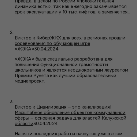
Правда, в целом по России «положительная
динамика есть», так как ежегодно заканчивается
срок эксплуатации у 10 тыс. лифтов, а заменяется…
Виктор к
КиберЖКХ для всех: в регионах прошли
соревнования по обучающей игре
«ЖЭКА»
30.04.2024
«ЖЭКА» была специально разработана для
повышения функциональной грамотности
школьников и является неоднократным лауреатом
Премии Рунета как лучший образовательный
медиапроект.
Виктор к
Цивилизация — это канализация!
Масштабное обновление объектов коммунальной
сферы — основная задача для властей Калужской
области
30.04.2024
На пяти последних работы начнутся уже в этом