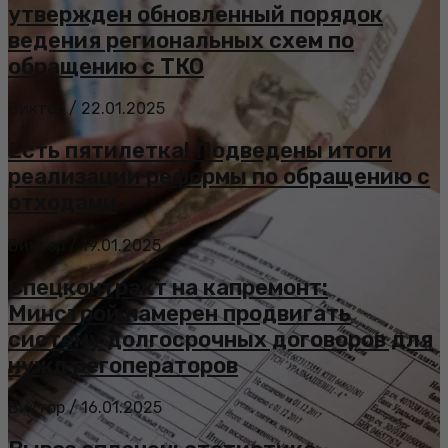
утвержден обновленный порядок
ведения региональных схем по
обращению с ТКО
Виктор
/
22.01.2025
Есть пятилетка! Подведены итоги
реализации реформы по обращению с
отходами
Виктор
/
19.01.2025
Спецконтракт на капремонт:
Минстрой намерен продвигать
систему долгосрочных договоров для
нужд регоператоров
Виктор
/
16.01.2025