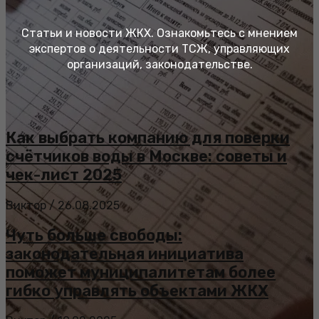
Статьи и новости ЖКХ. Ознакомьтесь с мнением
экспертов о деятельности ТСЖ, управляющих
организаций, законодательстве.
Как выбрать компанию для поверки
счётчиков воды в Москве: советы и
чек-лист 2025
Виктор
/
26.08.2025
Чуть больше свободы:
законодательная инициатива
поможет муниципалитетам более
гибко управлять объектами ЖКХ