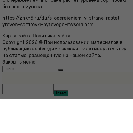
С опережением: в стране растет уровень сортировки
бытового мусора
https://zhkh5.ru/du/s-operejeniem-v-strane-rastet-
yroven-sortirovki-bytovogo-mysora.html
Карта сайта
Политика сайта
Copyright 2026 © При использовании материалов в
публикацию необходимо включить: активную ссылку
на статью, размещенную на нашем сайте.
Закрыть меню
Insert