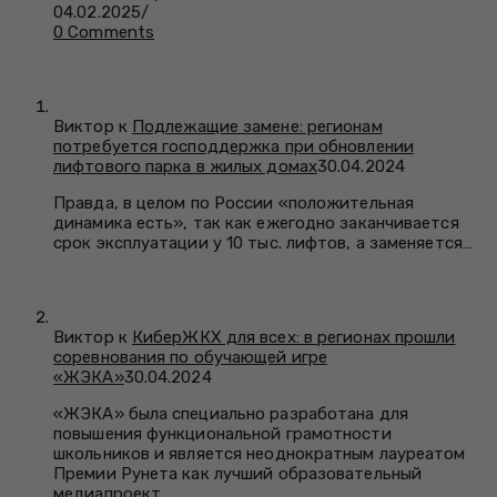
04.02.2025
/
0 Comments
Виктор к
Подлежащие замене: регионам
потребуется господдержка при обновлении
лифтового парка в жилых домах
30.04.2024
Правда, в целом по России «положительная
динамика есть», так как ежегодно заканчивается
срок эксплуатации у 10 тыс. лифтов, а заменяется…
Виктор к
КиберЖКХ для всех: в регионах прошли
соревнования по обучающей игре
«ЖЭКА»
30.04.2024
«ЖЭКА» была специально разработана для
повышения функциональной грамотности
школьников и является неоднократным лауреатом
Премии Рунета как лучший образовательный
медиапроект.