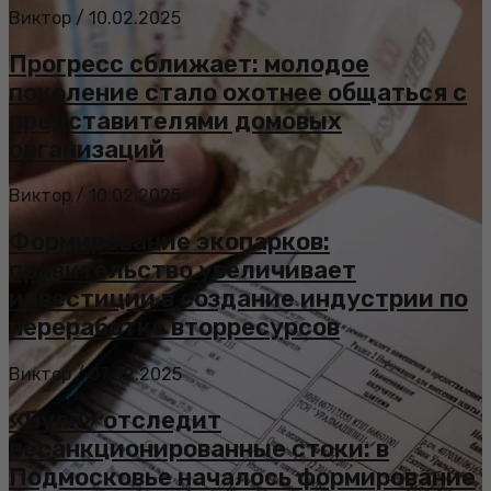
Виктор
/
10.02.2025
Прогресс сближает: молодое
поколение стало охотнее общаться с
представителями домовых
организаций
Виктор
/
10.02.2025
Формирование экопарков:
правительство увеличивает
инвестиции в создание индустрии по
переработке вторресурсов
Виктор
/
07.02.2025
«Буян» отследит
несанкционированные стоки: в
Подмосковье началось формирование