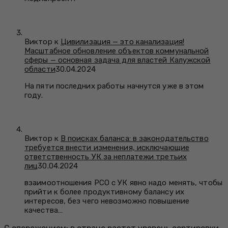
Виктор к
Цивилизация — это канализация!
Масштабное обновление объектов коммунальной
сферы — основная задача для властей Калужской
области
30.04.2024
На пяти последних работы начнутся уже в этом
году.
Виктор к
В поисках баланса: в законодательство
требуется внести изменения, исключающие
ответственность УК за неплатежи третьих
лиц
30.04.2024
взаимоотношения РСО с УК явно надо менять, чтобы
прийти к более продуктивному балансу их
интересов, без чего невозможно повышение
качества…