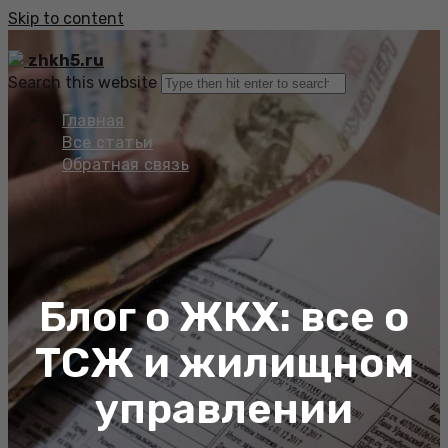
Skip to content
zhkh5.ru
Search this website
Главная
Все статьи
Обратная связь
Блог о ЖКХ: все о
ТСЖ и жилищном
управлении