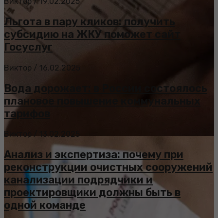
Виктор
/
19.02.2025
Льгота в пару кликов: получить
субсидию на ЖКУ поможет сайт
Госуслуг
Виктор
/
16.02.2025
Вода дорожает: в России состоялось
плановое повышение коммунальных
тарифов
Виктор
/
13.02.2025
Анализ и экспертиза: почему при
реконструкции очистных сооружений
канализации подрядчики и
проектировщики должны быть в
одной команде