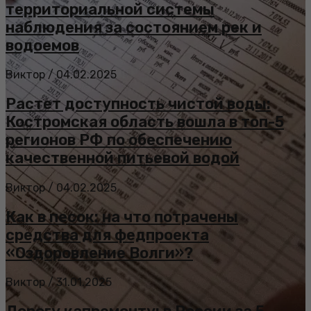
территориальной системы
наблюдения за состоянием рек и
водоемов
Виктор
/
04.02.2025
Растет доступность чистой воды:
Костромская область вошла в топ-5
регионов РФ по обеспечению
качественной питьевой водой
Виктор
/
04.02.2025
Как в песок: на что потрачены
средства для федпроекта
«Оздоровление Волги»?
Виктор
/
31.01.2025