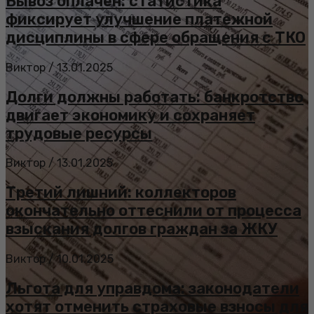
Вывоз оплачен: статистика
фиксирует улучшение платежной
дисциплины в сфере обращения с ТКО
Виктор
/
13.01.2025
Долги должны работать: банкротство
двигает экономику и сохраняет
трудовые ресурсы
Виктор
/
13.01.2025
Третий лишний: коллекторов
окончательно оттеснили от процесса
взыскания долгов граждан за ЖКУ
Виктор
/
10.01.2025
Льгота для управдома: законодатели
хотят отменить страховые взносы для