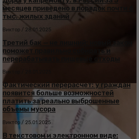
Дорогу капремонту: в России за 5
месяцев приведено в порядок почти 6
тыс. жилых зданий
Виктор
/
28.01.2025
Третий бак — не лишний: новый закон
поможет правильно собирать и
перерабатывать пищевые отходы
Виктор
/
28.01.2025
Фактический перерасчет: у граждан
появится больше возможностей
платить за реально выброшенные
объемы мусора
Виктор
/
25.01.2025
В текстовом и электронном виде: