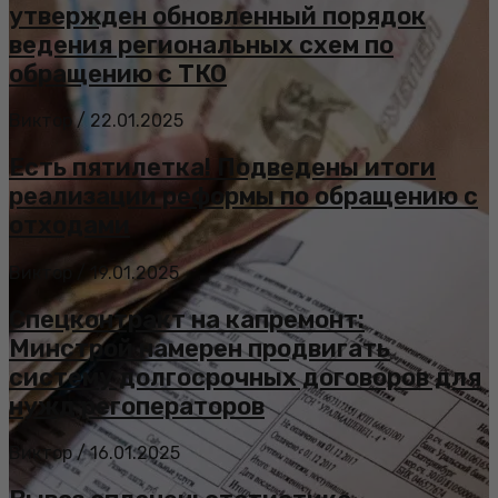
утвержден обновленный порядок
ведения региональных схем по
обращению с ТКО
Виктор
/
22.01.2025
Есть пятилетка! Подведены итоги
реализации реформы по обращению с
отходами
Виктор
/
19.01.2025
Спецконтракт на капремонт:
Минстрой намерен продвигать
систему долгосрочных договоров для
нужд регоператоров
Виктор
/
16.01.2025