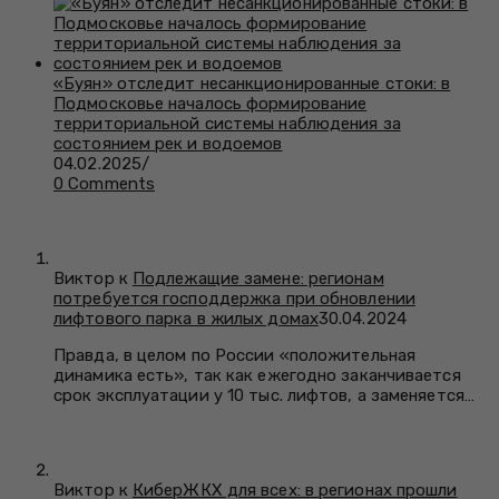
«Буян» отследит несанкционированные стоки: в
Подмосковье началось формирование
территориальной системы наблюдения за
состоянием рек и водоемов
04.02.2025
/
0 Comments
Виктор к
Подлежащие замене: регионам
потребуется господдержка при обновлении
лифтового парка в жилых домах
30.04.2024
Правда, в целом по России «положительная
динамика есть», так как ежегодно заканчивается
срок эксплуатации у 10 тыс. лифтов, а заменяется…
Виктор к
КиберЖКХ для всех: в регионах прошли