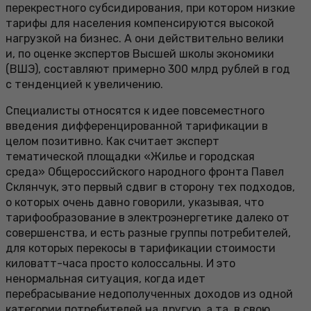
перекрестного субсидирования, при котором низкие
тарифы для населения компенсируются высокой
нагрузкой на бизнес. А они действительно велики
и, по оценке экспертов Высшей школы экономики
(ВШЭ), составляют примерно 300 млрд рублей в год
с тенденцией к увеличению.
Специалисты относятся к идее повсеместного
введения дифференцированной тарификации в
целом позитивно. Как считает эксперт
тематической площадки «Жилье и городская
среда» Общероссийского народного фронта Павел
Склянчук, это первый сдвиг в сторону тех подходов,
о которых очень давно говорили, указывая, что
тарифообразование в электроэнергетике далеко от
совершенства, и есть разные группы потребителей,
для которых перекосы в тарификации стоимости
киловатт-часа просто колоссальны. И это
ненормальная ситуация, когда идет
перебрасывание недополученных доходов из одной
категории потребителей на другую, а та, в свою