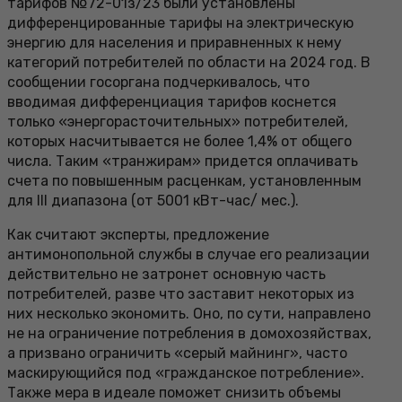
тарифов №72-01з/23 были установлены
дифференцированные тарифы на электрическую
энергию для населения и приравненных к нему
категорий потребителей по области на 2024 год. В
сообщении госоргана подчеркивалось, что
вводимая дифференциация тарифов коснется
только «энергорасточительных» потребителей,
которых насчитывается не более 1,4% от общего
числа. Таким «транжирам» придется оплачивать
счета по повышенным расценкам, установленным
для III диапазона (от 5001 кВт-час/ мес.).
Как считают эксперты, предложение
антимонопольной службы в случае его реализации
действительно не затронет основную часть
потребителей, разве что заставит некоторых из
них несколько экономить. Оно, по сути, направлено
не на ограничение потребления в домохозяйствах,
а призвано ограничить «серый майнинг», часто
маскирующийся под «гражданское потребление».
Также мера в идеале поможет снизить объемы