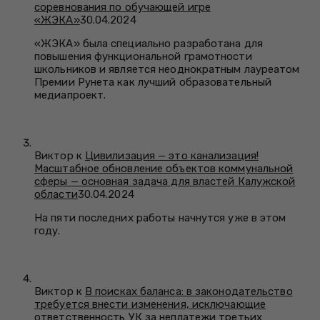
соревнования по обучающей игре
«ЖЭКА»
30.04.2024
«ЖЭКА» была специально разработана для
повышения функциональной грамотности
школьников и является неоднократным лауреатом
Премии Рунета как лучший образовательный
медиапроект.
Виктор к
Цивилизация — это канализация!
Масштабное обновление объектов коммунальной
сферы — основная задача для властей Калужской
области
30.04.2024
На пяти последних работы начнутся уже в этом
году.
Виктор к
В поисках баланса: в законодательство
требуется внести изменения, исключающие
ответственность УК за неплатежи третьих