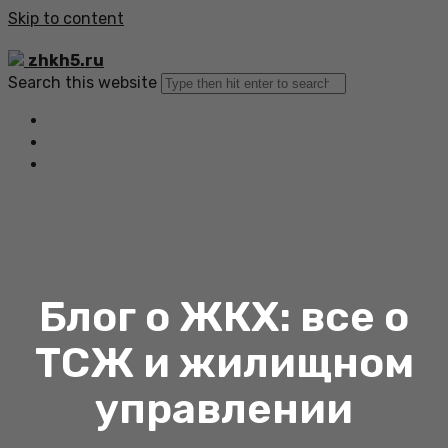
Skip to content
zhkh5.ru
Search this website
Главная
Все статьи
Обратная связь
Блог о ЖКХ: все о
ТСЖ и жилищном
управлении